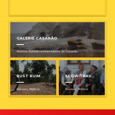
GALERIE CASARÃO
Notícia
,
Schilderweken Monte do Casarão
RUST RUIMTE PRIVACY
SLOW TRAVEL
Nieuws
,
Notícia
Nieuws
,
Notícia