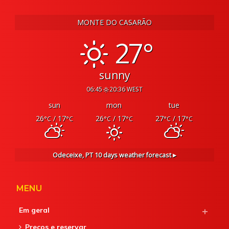
MONTE DO CASARÃO
27°
sunny
06:45
20:36 WEST
sun
mon
tue
26
/ 17
26
/ 17
27
/ 17
°C
°C
°C
°C
°C
°C
Odeceixe, PT
10 days weather forecast ▸
MENU
Em geral
Preços e reservar