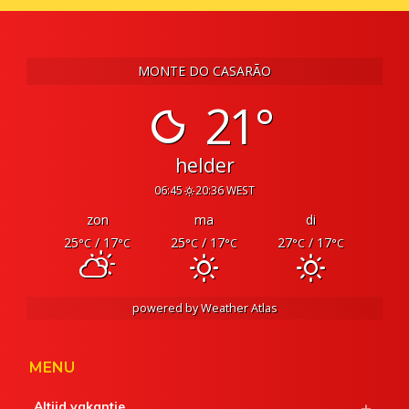
MONTE DO CASARÃO
21°
helder
06:45
20:36 WEST
zon
ma
di
25
/ 17
25
/ 17
27
/ 17
°C
°C
°C
°C
°C
°C
powered by
Weather Atlas
MENU
Altijd vakantie