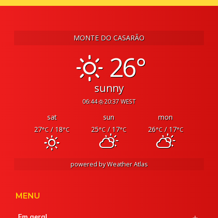
MONTE DO CASARÃO
26°
sunny
06:44
20:37 WEST
sat
sun
mon
27
/ 18
25
/ 17
26
/ 17
°C
°C
°C
°C
°C
°C
powered by
Weather Atlas
MENU
Em geral