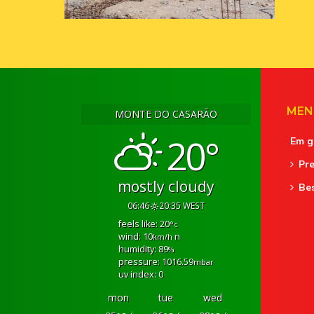
MEN
MONTE DO CASARÃO
20°
Em g
Pre
mostly cloudy
Be
06:46
20:35 WEST
feels like: 20
°c
wind: 10
n
km/h
humidity: 89
%
pressure: 1016.59
mbar
uv index: 0
mon
tue
wed