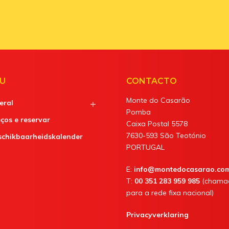
U
CONTACTO
Monte do Casarão
eral
Pomba
ços e reservar
Caixa Postal 5578
7630-593 São Teotónio
schikbaarheidskalender
PORTUGAL
E:
info@montedocasarao.co
T:
00 351 283 959 985
(chama
para a rede fixa nacional)
Privacyverklaring