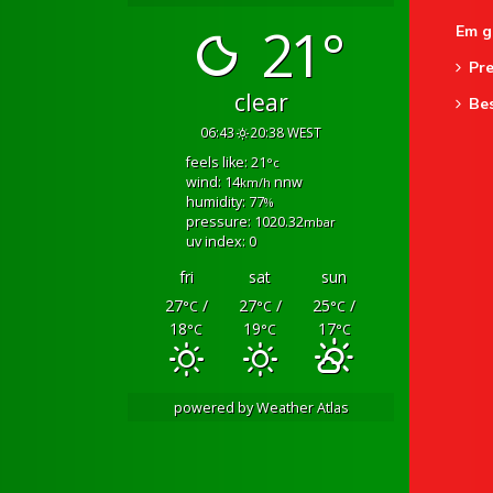
21°
Em g
Pre
clear
Be
06:43
20:38 WEST
feels like: 21
°c
wind: 14
nnw
km/h
humidity: 77
%
pressure: 1020.32
mbar
uv index: 0
fri
sat
sun
27
/
27
/
25
/
°C
°C
°C
18
19
17
°C
°C
°C
powered by
Weather Atlas