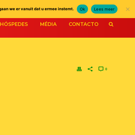
gaan we er vanuit dat u ermee instemt.
Ok
Lees meer
HÓSPEDES
MÉDIA
CONTACTO
0