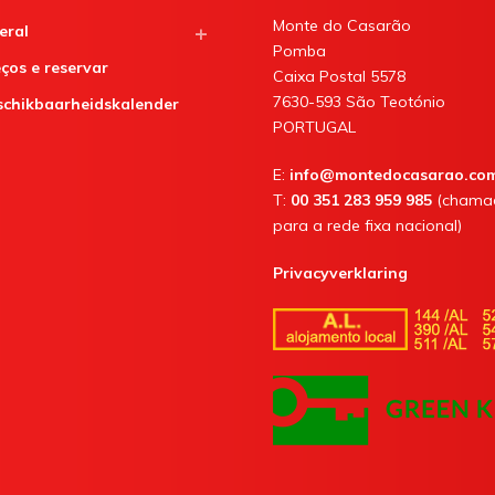
Monte do Casarão
eral
Pomba
ços e reservar
Caixa Postal 5578
7630-593 São Teotónio
schikbaarheidskalender
PORTUGAL
E:
info@montedocasarao.co
T:
00 351 283 959 985
(chama
para a rede fixa nacional)
Privacyverklaring