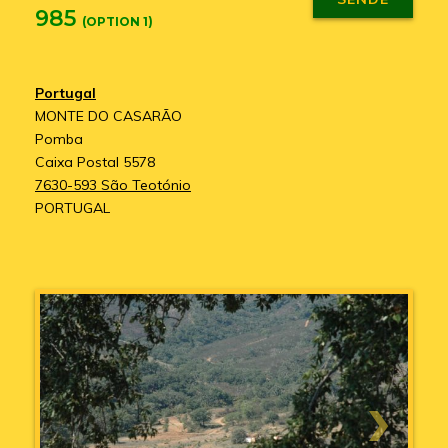
985
(OPTION 1)
Portugal
MONTE DO CASARÃO
Pomba
Caixa Postal 5578
7630-593 São Teotónio
PORTUGAL