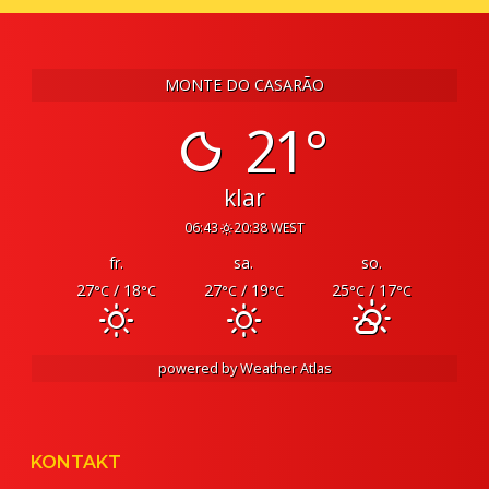
MONTE DO CASARÃO
21°
klar
06:43
20:38 WEST
fr.
sa.
so.
27
/ 18
27
/ 19
25
/ 17
°C
°C
°C
°C
°C
°C
powered by
Weather Atlas
KONTAKT