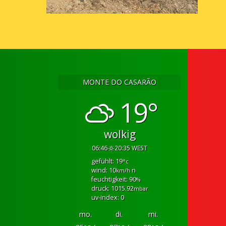
MONTE DO CASARÃO
19°
wolkig
06:46
20:35 WEST
gefühlt: 19
°c
wind: 10
n
km/h
feuchtigkeit: 90
%
druck: 1015.92
mbar
uv-index: 0
mo.
di.
mi.