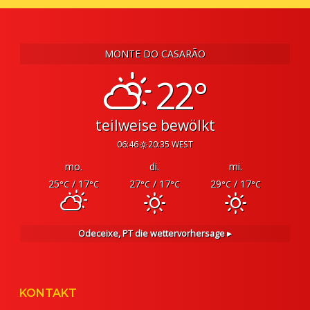
MONTE DO CASARÃO
22°
teilweise bewölkt
06:46
20:35 WEST
mo.
di.
mi.
25
/ 17
27
/ 17
29
/ 17
°C
°C
°C
°C
°C
°C
Odeceixe, PT
die wettervorhersage ▸
KONTAKT