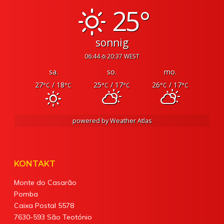
25°
sonnig
06:44
20:37 WEST
sa.
so.
mo.
27
/ 18
25
/ 17
26
/ 17
°C
°C
°C
°C
°C
°C
powered by
Weather Atlas
KONTAKT
Monte do Casarão
Pomba
Caixa Postal 5578
7630-593 São Teotónio