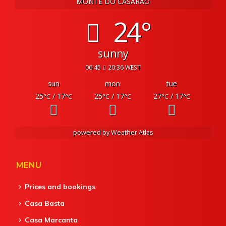
MONTE DO CASARÃO
24°
sunny
06:45
20:36 WEST
sun
mon
tue
25
/ 17
25
/ 17
27
/ 17
°C
°C
°C
°C
°C
°C
powered by
Weather Atlas
MENU
Prices and bookings
Casa Basta
Casa Marcanta