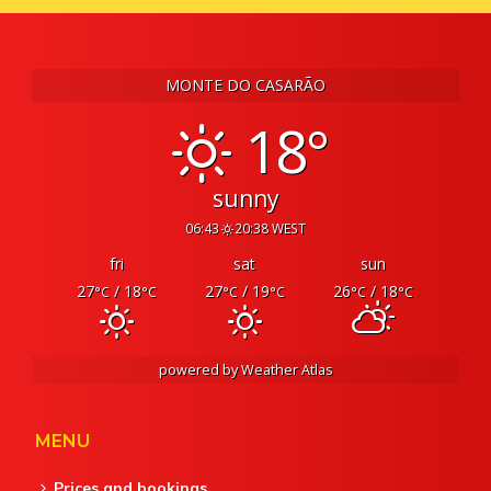
MONTE DO CASARÃO
18°
sunny
06:43
20:38 WEST
fri
sat
sun
27
/ 18
27
/ 19
26
/ 18
°C
°C
°C
°C
°C
°C
powered by
Weather Atlas
MENU
Prices and bookings