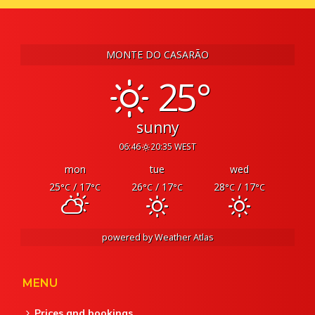
MONTE DO CASARÃO
25°
sunny
06:46
20:35 WEST
mon
tue
wed
25
/ 17
26
/ 17
28
/ 17
°C
°C
°C
°C
°C
°C
powered by
Weather Atlas
MENU
Prices and bookings