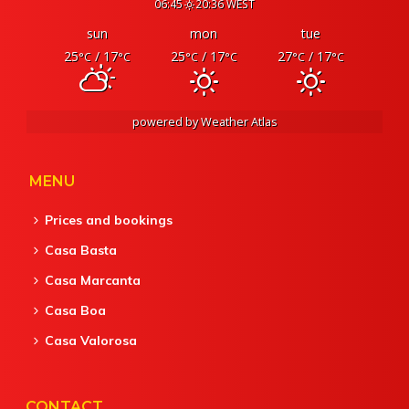
06:45
20:36 WEST
sun
mon
tue
25
/ 17
25
/ 17
27
/ 17
°C
°C
°C
°C
°C
°C
powered by
Weather Atlas
MENU
Prices and bookings
Casa Basta
Casa Marcanta
Casa Boa
Casa Valorosa
CONTACT