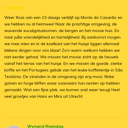
Weer thuis van een 13-daags verblijf op Monte do Casarão en
we hebben nu al heimwee! Naar de prachtige omgeving, de
wuivende eucalyptusbomen, de bergen en het mooie huis. En
naar jullie vriendelijkheid en hartelijkheid. Bij aankomst mogen
we mee-eten en in de koelkast van het huisje liggen allemaal
lekkere dingen voor ons klaar! Zo’n warm welkom hebben we
niet eerder gehad. We missen het mooie zicht op de heuvels
vanaf het terras van het huisje. En we missen de goede, sterke
koffie en het Portugees gebak van het leuke koffietentje in São
Teotónio. De stranden in de omgeving zijn erg mooi; flinke
golven en hoge kliffen waar ooievaars hun nesten op hebben
gemaakt. Wat een fijne plek, we komen snel weer terug! Heel
veel groetjes van Hans en Mira uit Utrecht
Wynand Riemslag