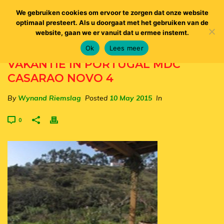
We gebruiken cookies om ervoor te zorgen dat onze website
optimaal presteert. Als u doorgaat met het gebruiken van de
website, gaan we er vanuit dat u ermee instemt.
Ok
Lees meer
VAKANTIE IN PORTUGAL MDC
CASARAO NOVO 4
By
Wynand Riemslag
Posted
10 May 2015
In
0