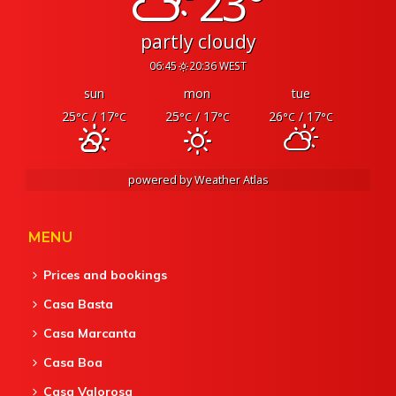
23°
partly cloudy
06:45
20:36 WEST
sun
mon
tue
25
/ 17
25
/ 17
26
/ 17
°C
°C
°C
°C
°C
°C
powered by
Weather Atlas
MENU
Prices and bookings
Casa Basta
Casa Marcanta
Casa Boa
Casa Valorosa