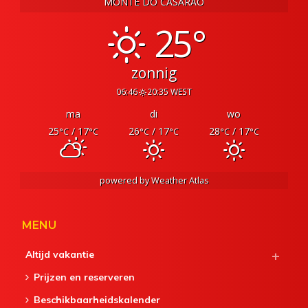
MONTE DO CASARÃO
25°
zonnig
06:46
20:35 WEST
ma
di
wo
25
/ 17
26
/ 17
28
/ 17
°C
°C
°C
°C
°C
°C
powered by
Weather Atlas
MENU
Altijd vakantie
Prijzen en reserveren
Beschikbaarheidskalender