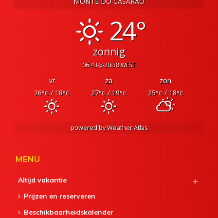
MONTE DO CASARÃO
24°
zonnig
06:43
20:38 WEST
vr
za
zon
26
/ 18
27
/ 19
25
/ 18
°C
°C
°C
°C
°C
°C
powered by
Weather Atlas
MENU
Altijd vakantie
Prijzen en reserveren
Beschikbaarheidskalender