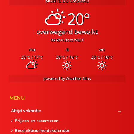
MONTE DO CASARÃO
20°
overwegend bewolkt
06:46
20:35 WEST
ma
di
wo
25
/ 17
26
/ 16
28
/ 16
°C
°C
°C
°C
°C
°C
powered by
Weather Atlas
MENU
Altijd vakantie
Prijzen en reserveren
Beschikbaarheidskalender