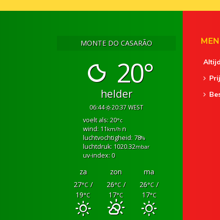
MEN
MONTE DO CASARÃO
20°
Altij
Pri
helder
Be
06:44
20:37 WEST
voelt als: 20
°c
wind: 11
n
km/h
luchtvochtigheid: 78
%
luchtdruk: 1020.32
mbar
uv-index: 0
za
zon
ma
27
/
26
/
26
/
°C
°C
°C
19
17
17
°C
°C
°C