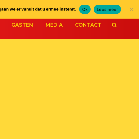
gaan we er vanuit dat u ermee instemt.
Ok
Lees meer
GASTEN
MEDIA
CONTACT