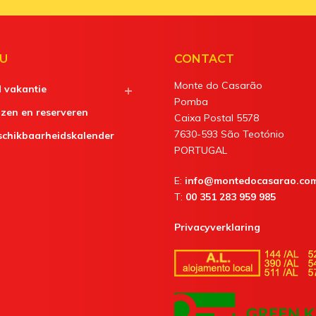
U
CONTACT
Monte do Casarão
d vakantie
Pomba
jzen en reserveren
Caixa Postal 5578
7630-593 São Teotónio
schikbaarheidskalender
PORTUGAL
E:
info@montedocasarao.co
T:
00 351 283 959 985
Privacyverklaring