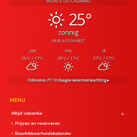
MONTE DO CASARÃO
25°
zonnig
06:45
20:36 WEST
zon
ma
di
25
/ 17
25
/ 17
27
/ 17
°C
°C
°C
°C
°C
°C
Odeceixe, PT
10 daagse weersverwachting ▸
MENU
Altijd vakantie
Prijzen en reserveren
Beschikbaarheidskalender