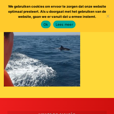
We gebruiken cookies om ervoor te zorgen dat onze website
optimaal presteert. Als u doorgaat met het gebruiken van de
website, gaan we er vanuit dat u ermee instemt.
Ok
Lees meer