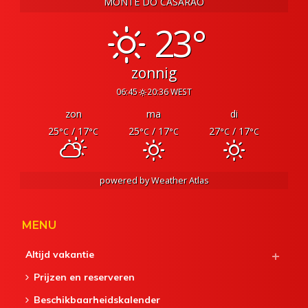
MONTE DO CASARÃO
23°
zonnig
06:45
20:36 WEST
zon
ma
di
25
/ 17
25
/ 17
27
/ 17
°C
°C
°C
°C
°C
°C
powered by
Weather Atlas
MENU
Altijd vakantie
Prijzen en reserveren
Beschikbaarheidskalender