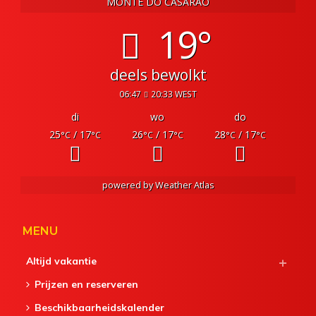
MONTE DO CASARÃO
19°
deels bewolkt
06:47
20:33 WEST
di
wo
do
25
/ 17
26
/ 17
28
/ 17
°C
°C
°C
°C
°C
°C
powered by
Weather Atlas
MENU
Altijd vakantie
Prijzen en reserveren
Beschikbaarheidskalender