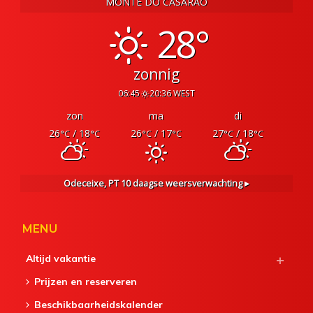
MONTE DO CASARÃO
28°
zonnig
06:45
20:36 WEST
zon
ma
di
26
/ 18
26
/ 17
27
/ 18
°C
°C
°C
°C
°C
°C
Odeceixe, PT
10 daagse weersverwachting ▸
MENU
Altijd vakantie
Prijzen en reserveren
Beschikbaarheidskalender