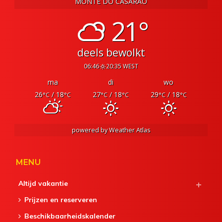
MONTE DO CASARÃO
21°
deels bewolkt
06:46
20:35 WEST
ma
di
wo
26
/ 18
27
/ 18
29
/ 18
°C
°C
°C
°C
°C
°C
powered by
Weather Atlas
MENU
Altijd vakantie
Prijzen en reserveren
Beschikbaarheidskalender