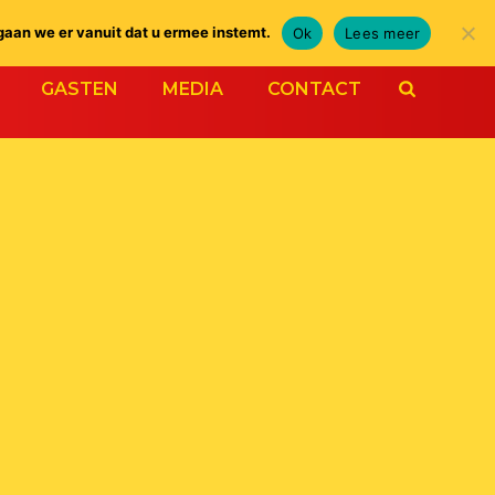
gaan we er vanuit dat u ermee instemt.
Ok
Lees meer
GASTEN
MEDIA
CONTACT