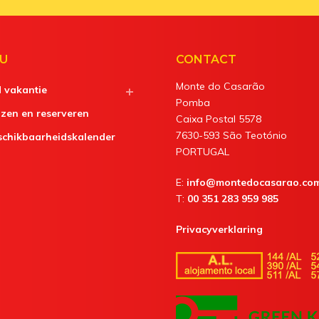
U
CONTACT
Monte do Casarão
d vakantie
Pomba
jzen en reserveren
Caixa Postal 5578
7630-593 São Teotónio
schikbaarheidskalender
PORTUGAL
E:
info@montedocasarao.co
T:
00 351 283 959 985
Privacyverklaring