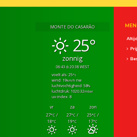
MEN
MONTE DO CASARÃO
25°
Altij
Pri
zonnig
Be
06:43
20:38 WEST
voelt als: 25
°c
wind: 19
nw
km/h
luchtvochtigheid: 58
%
luchtdruk: 1020.32
mbar
uv-index: 8
vr
za
zon
27
/
27
/
25
/
°C
°C
°C
18
19
17
°C
°C
°C