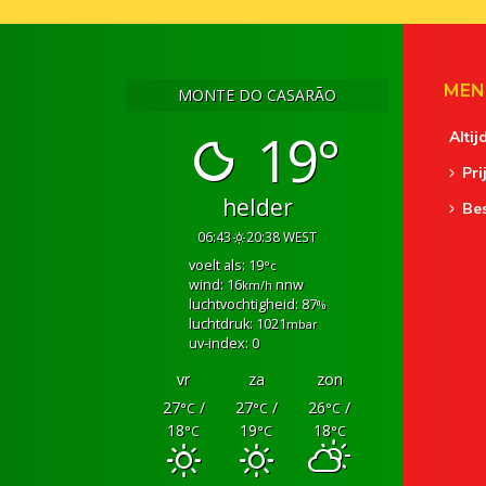
MEN
MONTE DO CASARÃO
19°
Altij
Pri
helder
Be
06:43
20:38 WEST
voelt als: 19
°c
wind: 16
nnw
km/h
luchtvochtigheid: 87
%
luchtdruk: 1021
mbar
uv-index: 0
vr
za
zon
27
/
27
/
26
/
°C
°C
°C
18
19
18
°C
°C
°C