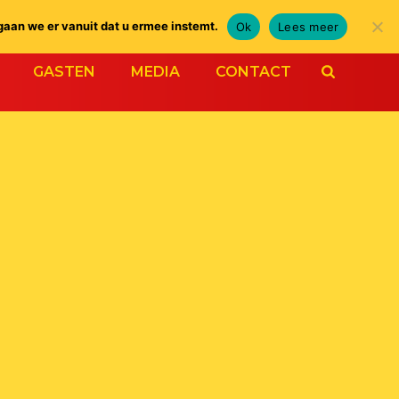
gaan we er vanuit dat u ermee instemt.
Ok
Lees meer
GASTEN
MEDIA
CONTACT