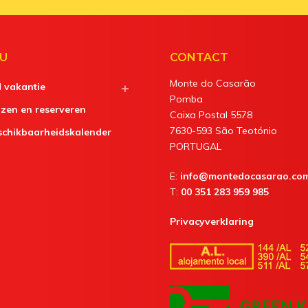
U
CONTACT
Monte do Casarão
d vakantie
Pomba
jzen en reserveren
Caixa Postal 5578
7630-593 São Teotónio
schikbaarheidskalender
PORTUGAL
E:
info@montedocasarao.co
T:
00 351 283 959 985
Privacyverklaring