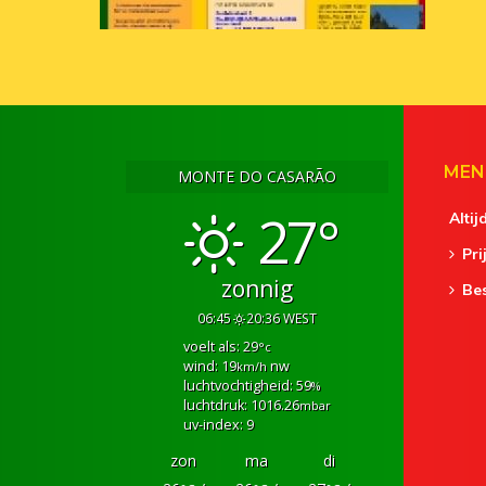
MEN
MONTE DO CASARÃO
27°
Altij
Pri
zonnig
Be
06:45
20:36 WEST
voelt als: 29
°c
wind: 19
nw
km/h
luchtvochtigheid: 59
%
luchtdruk: 1016.26
mbar
uv-index: 9
zon
ma
di