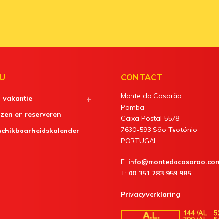
U
CONTACT
Monte do Casarão
d vakantie
Pomba
jzen en reserveren
Caixa Postal 5578
7630-593 São Teotónio
schikbaarheidskalender
PORTUGAL
E:
info@montedocasarao.co
T:
00 351 283 959 985
Privacyverklaring