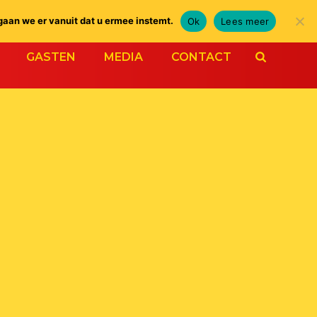
gaan we er vanuit dat u ermee instemt.
Ok
Lees meer
GASTEN
MEDIA
CONTACT