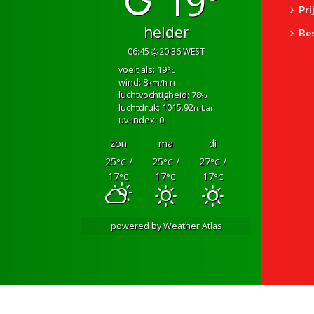
19°
Pri
helder
Be
06:45
20:36 WEST
voelt als: 19
°c
wind: 8
n
km/h
luchtvochtigheid: 78
%
luchtdruk: 1015.92
mbar
uv-index: 0
zon
ma
di
25
/
25
/
27
/
°C
°C
°C
17
17
17
°C
°C
°C
powered by
Weather Atlas