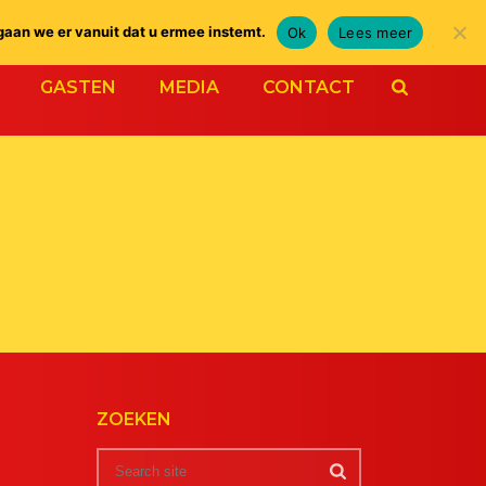
gaan we er vanuit dat u ermee instemt.
Ok
Lees meer
GASTEN
MEDIA
CONTACT
ZOEKEN