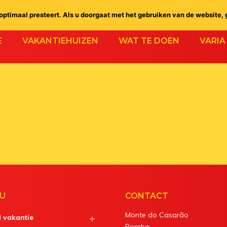
ptimaal presteert. Als u doorgaat met het gebruiken van de website, 
E
VAKANTIEHUIZEN
WAT TE DOEN
VARIA
U
CONTACT
Monte do Casarão
d vakantie
Pomba