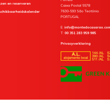
jzen en reserveren
Caixa Postal 5578
7630-593 São Teotónio
schikbaarheidskalender
PORTUGAL
E:
info@montedocasarao.co
T:
00 351 283 959 985
Privacyverklaring