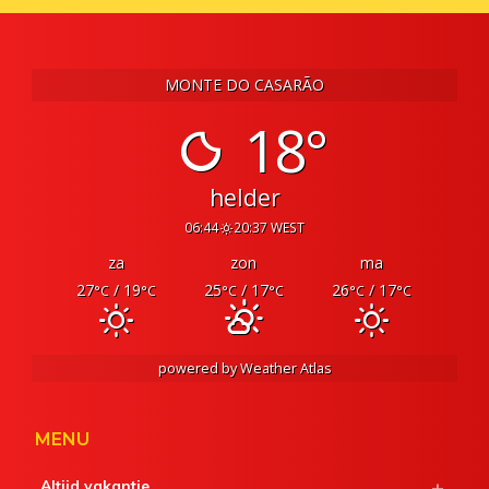
MONTE DO CASARÃO
18°
helder
06:44
20:37 WEST
za
zon
ma
27
/ 19
25
/ 17
26
/ 17
°C
°C
°C
°C
°C
°C
powered by
Weather Atlas
MENU
Altijd vakantie