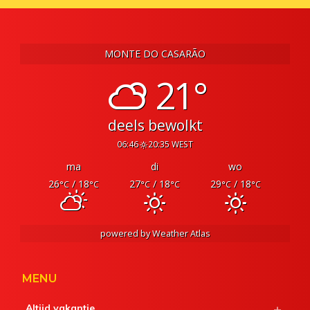
MONTE DO CASARÃO
21°
deels bewolkt
06:46
20:35 WEST
ma
di
wo
26
/ 18
27
/ 18
29
/ 18
°C
°C
°C
°C
°C
°C
powered by
Weather Atlas
MENU
Altijd vakantie