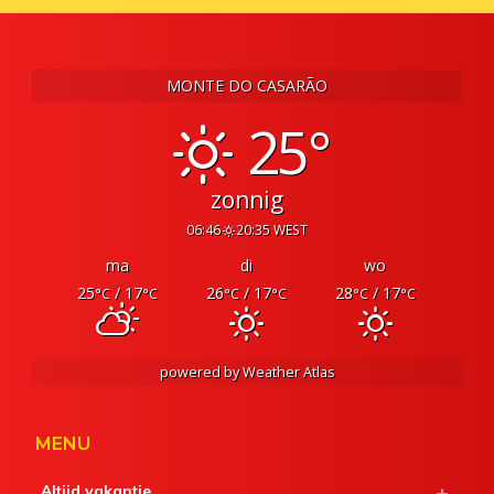
MONTE DO CASARÃO
25°
zonnig
06:46
20:35 WEST
ma
di
wo
25
/ 17
26
/ 17
28
/ 17
°C
°C
°C
°C
°C
°C
powered by
Weather Atlas
MENU
Altijd vakantie