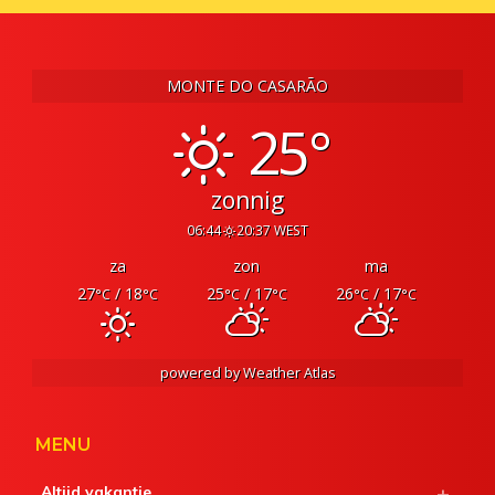
MONTE DO CASARÃO
25°
zonnig
06:44
20:37 WEST
za
zon
ma
27
/ 18
25
/ 17
26
/ 17
°C
°C
°C
°C
°C
°C
powered by
Weather Atlas
MENU
Altijd vakantie