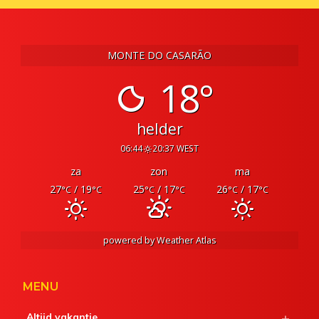
MONTE DO CASARÃO
18°
helder
06:44
20:37 WEST
za
zon
ma
27
/ 19
25
/ 17
26
/ 17
°C
°C
°C
°C
°C
°C
powered by
Weather Atlas
MENU
Altijd vakantie