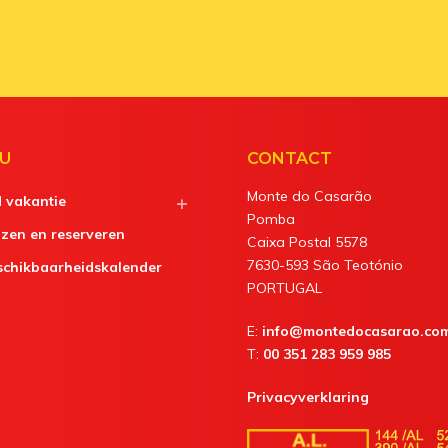
U
CONTACT
Monte do Casarão
d vakantie
Pomba
jzen en reserveren
Caixa Postal 5578
7630-593 São Teotónio
schikbaarheidskalender
PORTUGAL
E:
info@montedocasarao.co
T:
00 351 283 959 985
Privacyverklaring