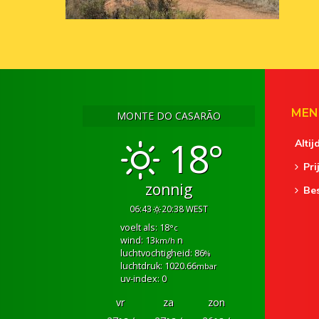
MEN
MONTE DO CASARÃO
18°
Altij
Pri
zonnig
Be
06:43
20:38 WEST
voelt als: 18
°c
wind: 13
n
km/h
luchtvochtigheid: 86
%
luchtdruk: 1020.66
mbar
uv-index: 0
vr
za
zon