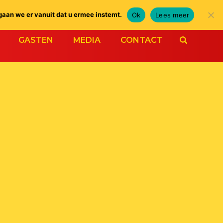
gaan we er vanuit dat u ermee instemt.
Ok
Lees meer
GASTEN
MEDIA
CONTACT