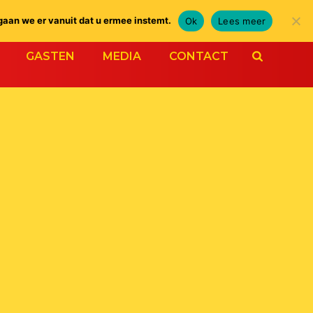
gaan we er vanuit dat u ermee instemt.
Ok
Lees meer
GASTEN
MEDIA
CONTACT