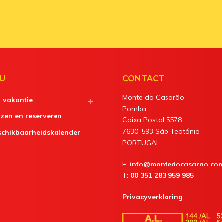
U
CONTACT
Monte do Casarão
d vakantie
Pomba
jzen en reserveren
Caixa Postal 5578
7630-593 São Teotónio
schikbaarheidskalender
PORTUGAL
E:
info@montedocasarao.co
T:
00 351 283 959 985
Privacyverklaring