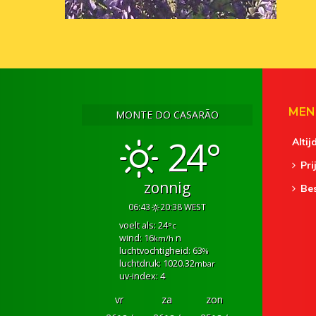
MEN
MONTE DO CASARÃO
24°
Altij
Pri
zonnig
Be
06:43
20:38 WEST
voelt als: 24
°c
wind: 16
n
km/h
luchtvochtigheid: 63
%
luchtdruk: 1020.32
mbar
uv-index: 4
vr
za
zon