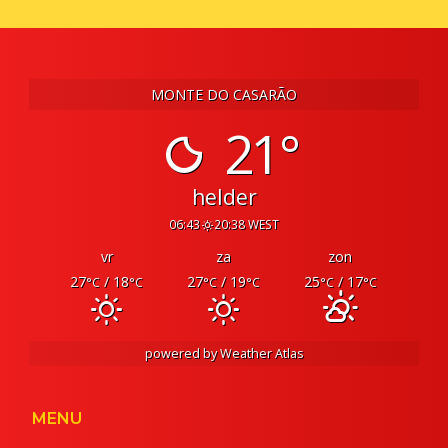
MONTE DO CASARÃO
21°
helder
06:43
20:38 WEST
vr
za
zon
27
/ 18
27
/ 19
25
/ 17
°C
°C
°C
°C
°C
°C
powered by
Weather Atlas
MENU