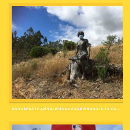
AANGEPASTE ANNULERINGSVOORWAARDEN IN CORONA-TIJD