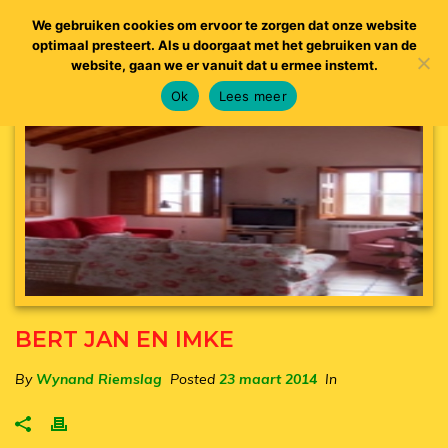
We gebruiken cookies om ervoor te zorgen dat onze website
optimaal presteert. Als u doorgaat met het gebruiken van de
website, gaan we er vanuit dat u ermee instemt.
Ok
Lees meer
BERT JAN EN IMKE
By
Wynand Riemslag
Posted
23 maart 2014
In