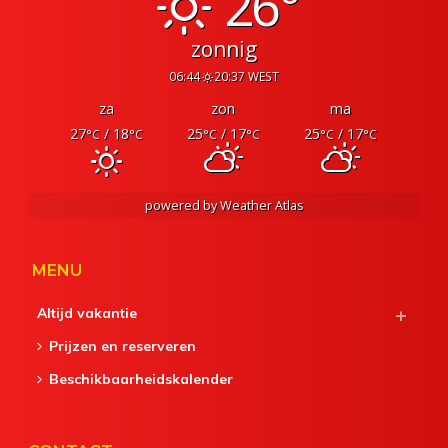
26°
zonnig
06:44
20:37 WEST
za
zon
ma
27
/ 18
25
/ 17
25
/ 17
°C
°C
°C
°C
°C
°C
powered by
Weather Atlas
MENU
Altijd vakantie
Prijzen en reserveren
Beschikbaarheidskalender