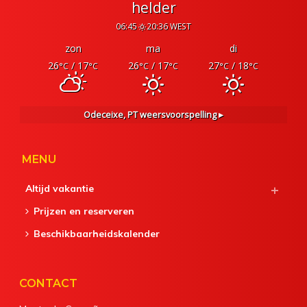
helder
06:45
20:36 WEST
zon
ma
di
26
/ 17
26
/ 17
27
/ 18
°C
°C
°C
°C
°C
°C
Odeceixe, PT
weersvoorspelling ▸
MENU
Altijd vakantie
Prijzen en reserveren
Beschikbaarheidskalender
CONTACT