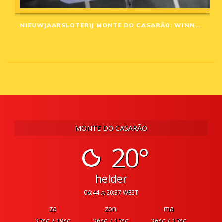
NIEUWJAARSLOTERIJ MONTE DO CASARÃO: WINNAARS VAN 2020
MONTE DO CASARÃO
20°
helder
06:44
20:37 WEST
za
zon
ma
27
/ 19
26
/ 17
26
/ 17
°C
°C
°C
°C
°C
°C