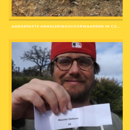
AANGEPASTE ANNULERINGSVOORWAARDEN IN CORONA-TIJD