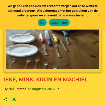
We gebruiken cookies om ervoor te zorgen dat onze website
optimaal presteert. Als u doorgaat met het gebruiken van de
website, gaan we er vanuit dat u ermee instemt.
Ok
Lees meer
IEKE, MINK, KRIJN EN MACHIEL
By
Nel
Posted
17 augustus 2016
In