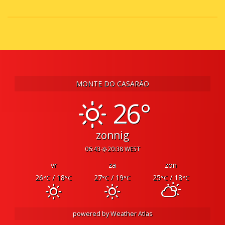
MONTE DO CASARÃO
26°
zonnig
06:43
20:38 WEST
vr
za
zon
26
/ 18
27
/ 19
25
/ 18
°C
°C
°C
°C
°C
°C
powered by
Weather Atlas