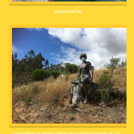
DRINKWATER
AANGEPASTE ANNULERINGSVOORWAARDEN IN CORONA-TIJD