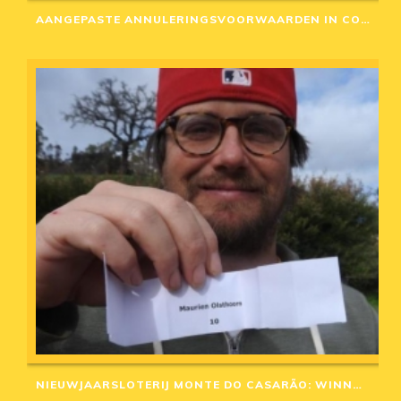
AANGEPASTE ANNULERINGSVOORWAARDEN IN CORONA-TIJD
NIEUWJAARSLOTERIJ MONTE DO CASARÃO: WINNAARS VAN 2020