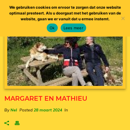
We gebruiken cookies om ervoor te zorgen dat onze website
optimaal presteert. Als u doorgaat met het gebruiken van de
website, gaan we er vanuit dat u ermee instemt.
Ok
Lees meer
MARGARET EN MATHIEU
By
Nel
Posted
28 maart 2024
In