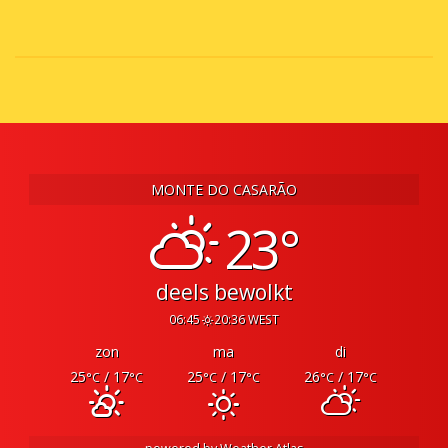
MONTE DO CASARÃO
23°
deels bewolkt
06:45
20:36 WEST
zon
ma
di
25
/ 17
25
/ 17
26
/ 17
°C
°C
°C
°C
°C
°C