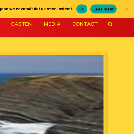
gaan we er vanuit dat u ermee instemt.
Ok
Lees meer
GASTEN
MEDIA
CONTACT