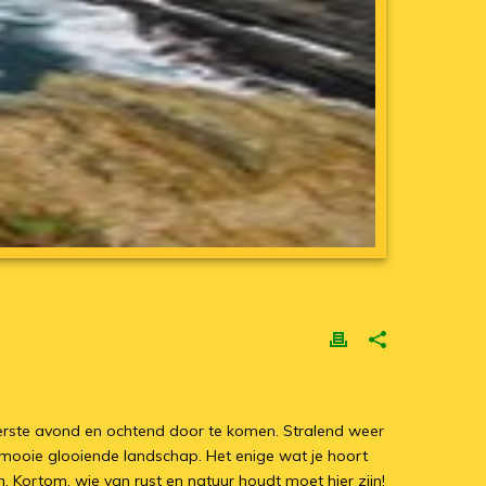
erste avond en ochtend door te komen. Stralend weer
 mooie glooiende landschap. Het enige wat je hoort
 Kortom, wie van rust en natuur houdt moet hier zijn!