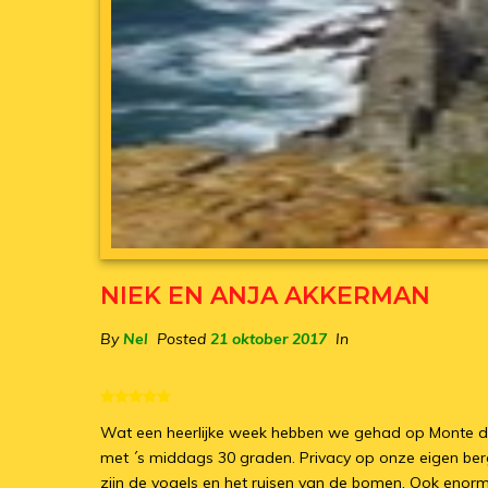
NIEK EN ANJA AKKERMAN
By
Nel
Posted
21 oktober 2017
In
Wat een heerlijke week hebben we gehad op Monte do 
met ´s middags 30 graden. Privacy op onze eigen berg
zijn de vogels en het ruisen van de bomen. Ook enorm