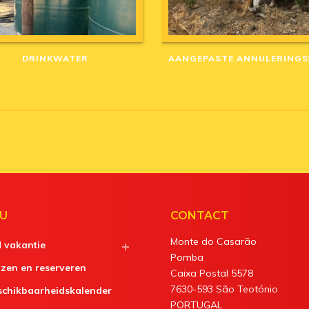
DRINKWATER
U
CONTACT
Monte do Casarão
d vakantie
Pomba
jzen en reserveren
Caixa Postal 5578
7630-593 São Teotónio
schikbaarheidskalender
PORTUGAL