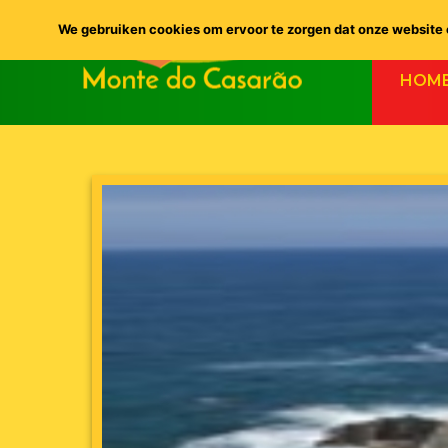
We gebruiken cookies om ervoor te zorgen dat onze website o
HOM