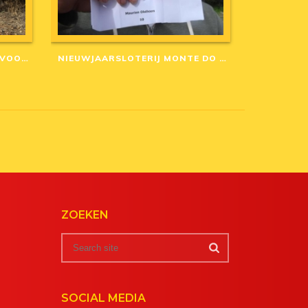
AANGEPASTE ANNULERINGSVOORWAARDEN IN CORONA-TIJD
NIEUWJAARSLOTERIJ MONTE DO CASARÃO: WINNAARS VAN 2020
ZOEKEN
SOCIAL MEDIA