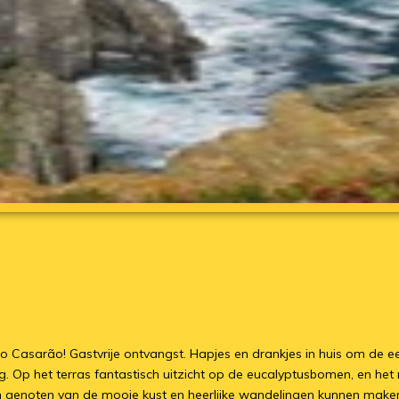
Casarão! Gastvrije ontvangst. Hapjes en drankjes in huis om de e
. Op het terras fantastisch uitzicht op de eucalyptusbomen, en het
 genoten van de mooie kust en heerlijke wandelingen kunnen maken.