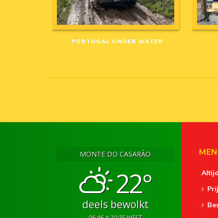
PORTUGAL ONDER WATER
MEN
MONTE DO CASARÃO
22°
Altij
Pri
deels bewolkt
Be
06:46
20:35 WEST