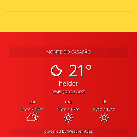
MONTE DO CASARÃO
21°
helder
06:45
20:36 WEST
zon
ma
di
25
/ 17
25
/ 17
27
/ 17
°C
°C
°C
°C
°C
°C
powered by
Weather Atlas