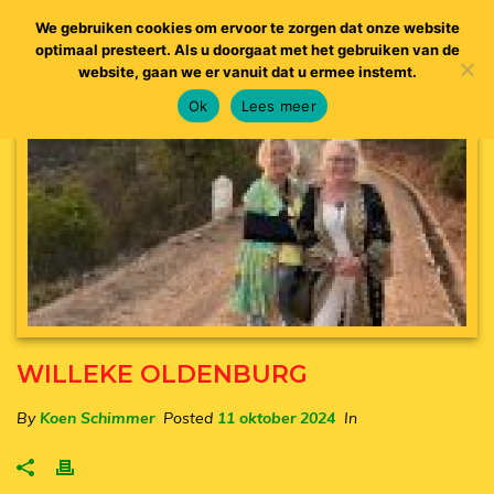
We gebruiken cookies om ervoor te zorgen dat onze website
optimaal presteert. Als u doorgaat met het gebruiken van de
website, gaan we er vanuit dat u ermee instemt.
Ok
Lees meer
WILLEKE OLDENBURG
By
Koen Schimmer
Posted
11 oktober 2024
In