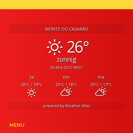
MONTE DO CASARÃO
26°
zonnig
06:44
20:37 WEST
za
zon
ma
26
/ 19
25
/ 18
25
/ 17
°C
°C
°C
°C
°C
°C
powered by
Weather Atlas
MENU