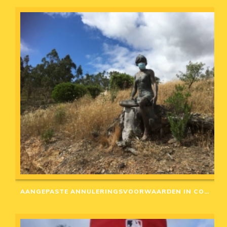
AANGEPASTE ANNULERINGSVOORWAARDEN IN CORONA-TIJD