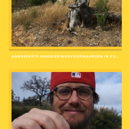
AANGEPASTE ANNULERINGSVOORWAARDEN IN CORONA-TIJD