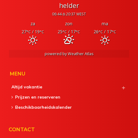
helder
06:44
20:37 WEST
za
zon
ma
27
/ 19
25
/ 17
26
/ 17
°C
°C
°C
°C
°C
°C
powered by
Weather Atlas
MENU
Altijd vakantie
Prijzen en reserveren
Beschikbaarheidskalender
CONTACT