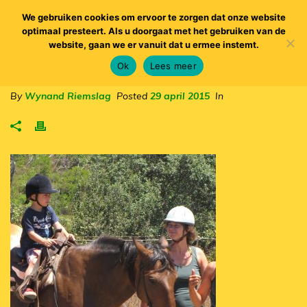
We gebruiken cookies om ervoor te zorgen dat onze website
optimaal presteert. Als u doorgaat met het gebruiken van de
website, gaan we er vanuit dat u ermee instemt.
Ok
Lees meer
By
Wynand Riemslag
Posted
29 april 2015
In