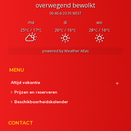
overwegend bewolkt
06:46
20:35 WEST
ma
di
wo
25
/ 17
26
/ 16
28
/ 16
°C
°C
°C
°C
°C
°C
powered by
Weather Atlas
MENU
Altijd vakantie
Prijzen en reserveren
Beschikbaarheidskalender
CONTACT