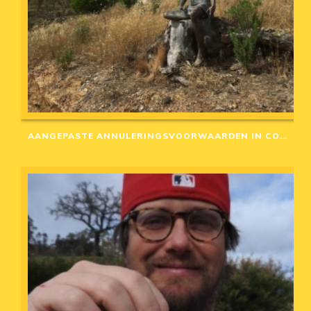
AANGEPASTE ANNULERINGSVOORWAARDEN IN CORONA-TIJD