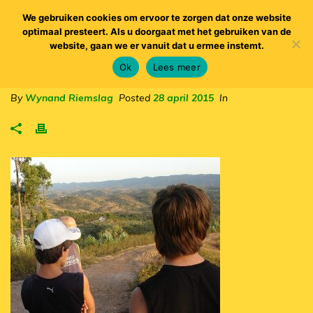
We gebruiken cookies om ervoor te zorgen dat onze website
optimaal presteert. Als u doorgaat met het gebruiken van de
website, gaan we er vanuit dat u ermee instemt.
Ok
Lees meer
By
Wynand Riemslag
Posted
28 april 2015
In