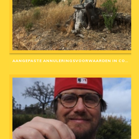
AANGEPASTE ANNULERINGSVOORWAARDEN IN CORONA-TIJD