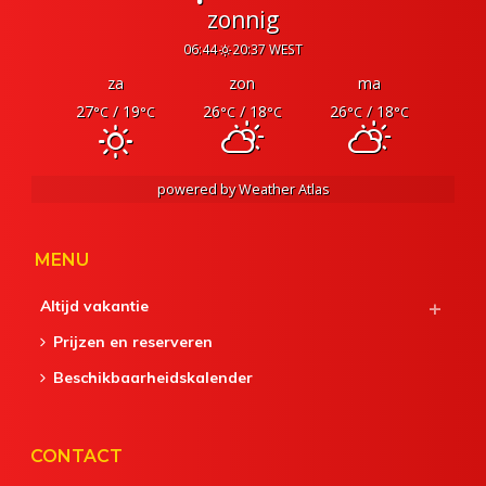
zonnig
06:44
20:37 WEST
za
zon
ma
27
/ 19
26
/ 18
26
/ 18
°C
°C
°C
°C
°C
°C
powered by
Weather Atlas
MENU
Altijd vakantie
Prijzen en reserveren
Beschikbaarheidskalender
CONTACT