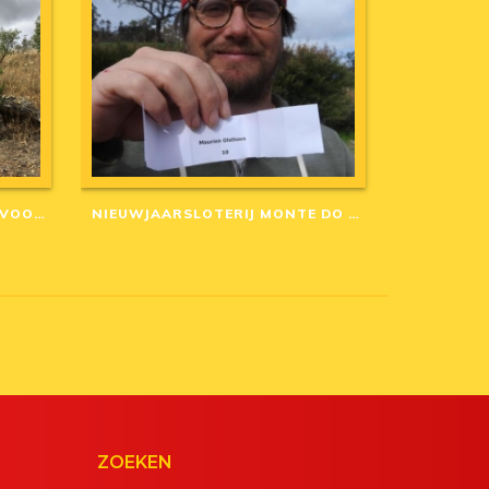
AANGEPASTE ANNULERINGSVOORWAARDEN IN CORONA-TIJD
NIEUWJAARSLOTERIJ MONTE DO CASARÃO: WINNAARS VAN 2020
ZOEKEN