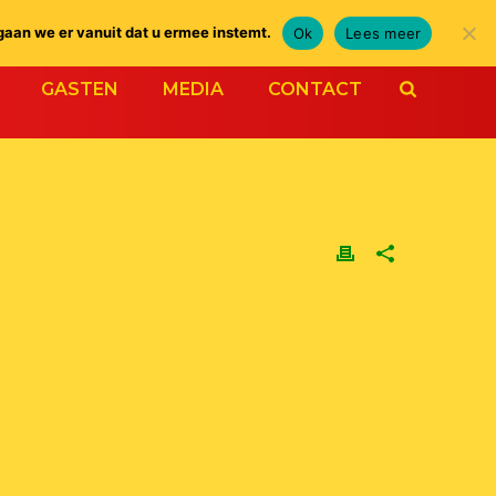
gaan we er vanuit dat u ermee instemt.
Ok
Lees meer
GASTEN
MEDIA
CONTACT