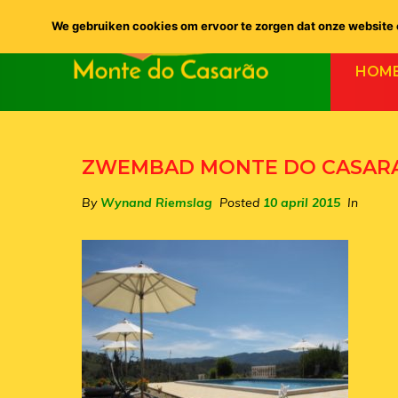
We gebruiken cookies om ervoor te zorgen dat onze website o
HOM
ZWEMBAD MONTE DO CASARA
By
Wynand Riemslag
Posted
10 april 2015
In